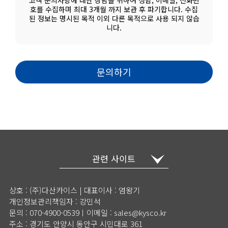
호를 수집하며 최대 3개월 까지 보관 후 파기합니다. 수집
된 정보는 명시된 목적 이외 다른 목적으로 사용 되지 않습
니다.
문의하기
This
field
should
be
left
관련 사이트
blank
상호 : (주)다산카이스 | 대표이사 : 염왕기
개인정보관리책임자 : 강민석
문의 : 070-4900-0539ㅣ이메일 : sales@kysco.kr
주소 : 경기도 안양시 동안구 시민대로 361