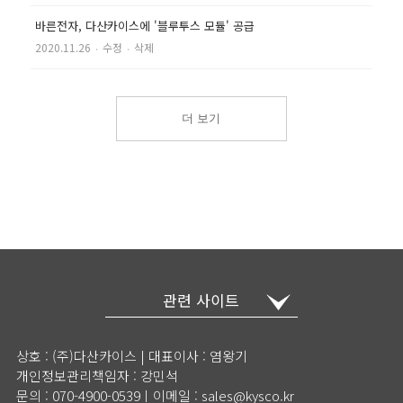
바른전자, 다산카이스에 '블루투스 모듈' 공급
2020.11.26
‧
수정
‧
삭제
더 보기
관련 사이트
상호 : (주)다산카이스 | 대표이사 : 염왕기
개인정보관리책임자 : 강민석
문의 : 070-4900-0539ㅣ이메일 : sales@kysco.kr